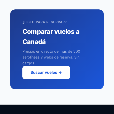
¿LISTO PARA RESERVAR?
Comparar vuelos a
Canadá
Precios en directo de más de 500
aerolíneas y webs de reserva. Sin
cargos.
Buscar vuelos →