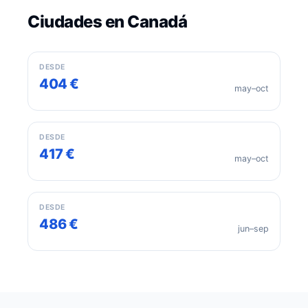
Ciudades en Canadá
Toronto
DESDE
404 €
may–oct
Montreal
DESDE
417 €
may–oct
Vancouver
DESDE
486 €
jun–sep