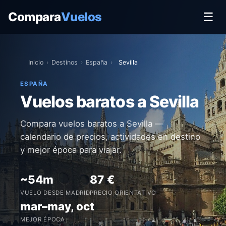
Compara
Vuelos
☰
Inicio
›
Destinos
›
España
›
Sevilla
ESPAÑA
Vuelos baratos a Sevilla
Compara vuelos baratos a Sevilla —
calendario de precios, actividades en destino
y mejor época para viajar.
~54m
87 €
VUELO DESDE MADRID
PRECIO ORIENTATIVO
mar–may, oct
MEJOR ÉPOCA