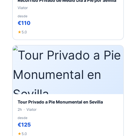
Recorrido Privado de Medio Día a Pie por Sevilla
Viator
desde
€110
★
5.0
Tour Privado a Pie Monumental en Sevilla
2h · Viator
desde
€125
★
5.0