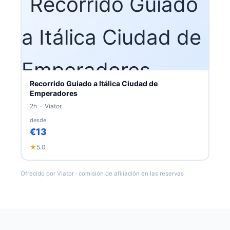
Recorrido Guiado a Itálica Ciudad de
Emperadores
2h · Viator
desde
€13
★
5.0
Ofrecido por Viator · comisión de afiliación en las reservas