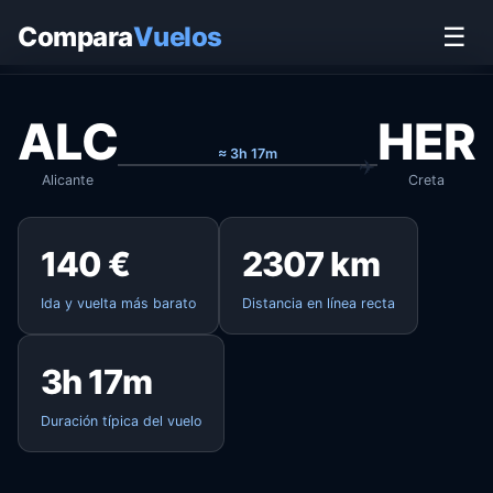
Inicio
›
Vuelos
›
Alicante → Creta
Compara
Vuelos
☰
ALC
HER
≈ 3h 17m
Alicante
Creta
140 €
2307 km
Ida y vuelta más barato
Distancia en línea recta
3h 17m
Duración típica del vuelo