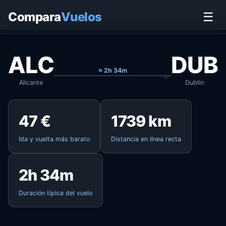
Inicio
›
Vuelos
›
Alicante → Dublín
Compara
Vuelos
☰
ALC
DUB
≈ 2h 34m
Alicante
Dublín
47 €
1739 km
Ida y vuelta más barato
Distancia en línea recta
2h 34m
Duración típica del vuelo