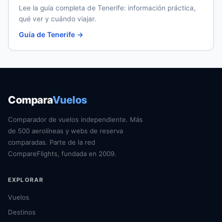
Lee la guía completa de Tenerife: información práctica,
qué ver y cuándo viajar.
Guía de Tenerife →
Compara
Vuelos
Comparador de vuelos independiente. Más
de 500 aerolíneas y webs de reserva
comparadas. Parte de la red
CompareFlights, fundada en 2009.
EXPLORAR
Vuelos
Destinos