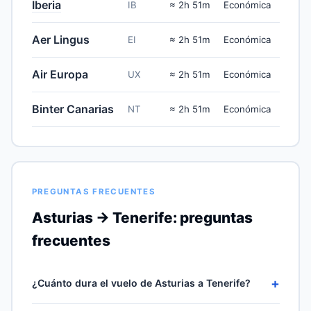
Iberia
IB
≈ 2h 51m
Económica
Aer Lingus
EI
≈ 2h 51m
Económica
Air Europa
UX
≈ 2h 51m
Económica
Binter Canarias
NT
≈ 2h 51m
Económica
PREGUNTAS FRECUENTES
Asturias → Tenerife: preguntas
frecuentes
+
¿Cuánto dura el vuelo de Asturias a Tenerife?
Un vuelo sin escalas OVD–TFS cubriría los 1966 km en