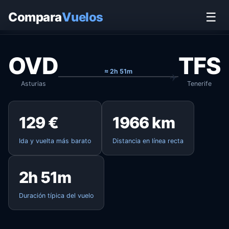
Inicio
›
Vuelos
›
Asturias → Tenerife
Compara
Vuelos
☰
OVD
TFS
≈ 2h 51m
Asturias
Tenerife
129 €
1966 km
Ida y vuelta más barato
Distancia en línea recta
2h 51m
Duración típica del vuelo