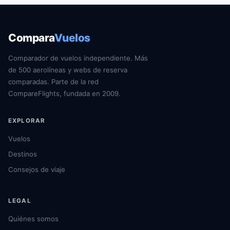
Compara
Vuelos
Comparador de vuelos independiente. Más
de 500 aerolíneas y webs de reserva
comparadas. Parte de la red
CompareFlights, fundada en 2009.
EXPLORAR
Vuelos
Destinos
Consejos de viaje
LEGAL
Quiénes somos