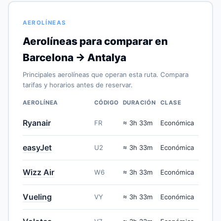
AEROLÍNEAS
Aerolíneas para comparar en
Barcelona → Antalya
Principales aerolíneas que operan esta ruta. Compara
tarifas y horarios antes de reservar.
AEROLÍNEA
CÓDIGO
DURACIÓN
CLASE
Ryanair
FR
≈ 3h 33m
Económica
easyJet
U2
≈ 3h 33m
Económica
Wizz Air
W6
≈ 3h 33m
Económica
Vueling
VY
≈ 3h 33m
Económica