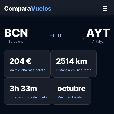
Inicio
›
Vuelos
›
Barcelona → Antalya
Compara
Vuelos
☰
BCN
AYT
≈ 3h 33m
Barcelona
Antalya
204 €
2514 km
Ida y vuelta más barato
Distancia en línea recta
3h 33m
octubre
Duración típica del vuelo
Mes más barato