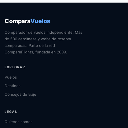
Compara
Vuelos
Comparador de vuelos independiente. Más
de 500 aerolíneas y webs de reserva
comparadas. Parte de la red
CompareFlights, fundada en 2009.
EXPLORAR
Vuelos
Destinos
Consejos de viaje
LEGAL
Quiénes somos