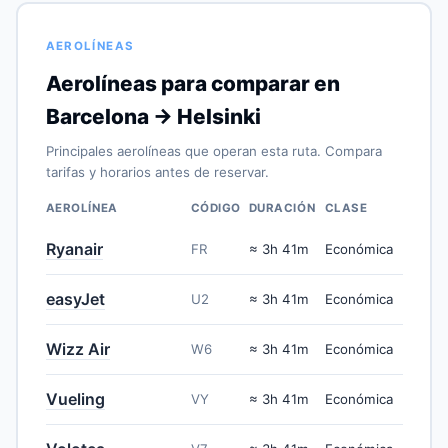
AEROLÍNEAS
Aerolíneas para comparar en
Barcelona → Helsinki
Principales aerolíneas que operan esta ruta. Compara
tarifas y horarios antes de reservar.
AEROLÍNEA
CÓDIGO
DURACIÓN
CLASE
Ryanair
FR
≈ 3h 41m
Económica
easyJet
U2
≈ 3h 41m
Económica
Wizz Air
W6
≈ 3h 41m
Económica
Vueling
VY
≈ 3h 41m
Económica