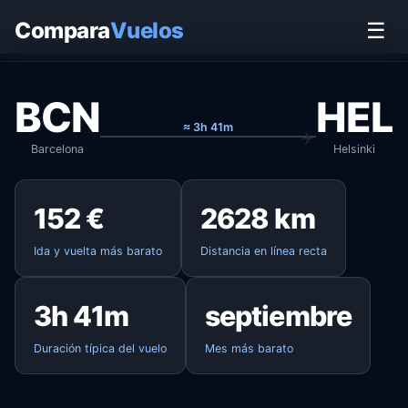
Inicio
›
Vuelos
›
Barcelona → Helsinki
Compara
Vuelos
☰
BCN
HEL
≈ 3h 41m
Barcelona
Helsinki
152 €
2628 km
Ida y vuelta más barato
Distancia en línea recta
3h 41m
septiembre
Duración típica del vuelo
Mes más barato