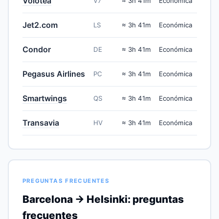
Volotea
V7
≈ 3h 41m
Económica
Jet2.com
LS
≈ 3h 41m
Económica
Condor
DE
≈ 3h 41m
Económica
Pegasus Airlines
PC
≈ 3h 41m
Económica
Smartwings
QS
≈ 3h 41m
Económica
Transavia
HV
≈ 3h 41m
Económica
PREGUNTAS FRECUENTES
Barcelona → Helsinki: preguntas
frecuentes