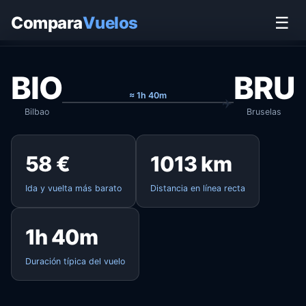
Inicio
›
Vuelos
›
Bilbao → Bruselas
Compara
Vuelos
☰
BIO
BRU
≈ 1h 40m
Bilbao
Bruselas
58 €
1013 km
Ida y vuelta más barato
Distancia en línea recta
1h 40m
Duración típica del vuelo