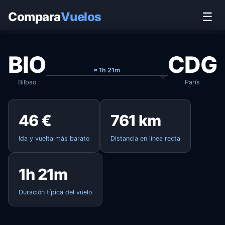
Inicio
›
Vuelos
›
Bilbao → París
Compara
Vuelos
☰
BIO
CDG
≈ 1h 21m
Bilbao
París
46 €
761 km
Ida y vuelta más barato
Distancia en línea recta
1h 21m
Duración típica del vuelo