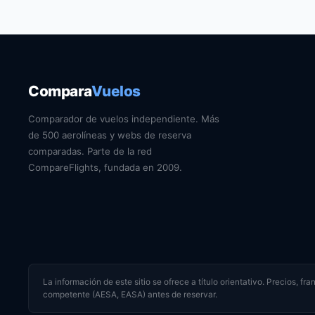
Compara
Vuelos
Comparador de vuelos independiente. Más
de 500 aerolíneas y webs de reserva
comparadas. Parte de la red
CompareFlights, fundada en 2009.
La información de este sitio se ofrece a título orientativo. Precios, f
competente (AESA, EASA) antes de reservar.