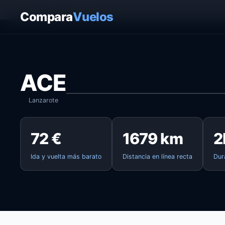
Inicio
›
Vuelos
›
Lanzarote → Valencia
Compara
Vuelos
ACE
Lanzarote
72 €
1679 km
2
Ida y vuelta más barato
Distancia en línea recta
Dur