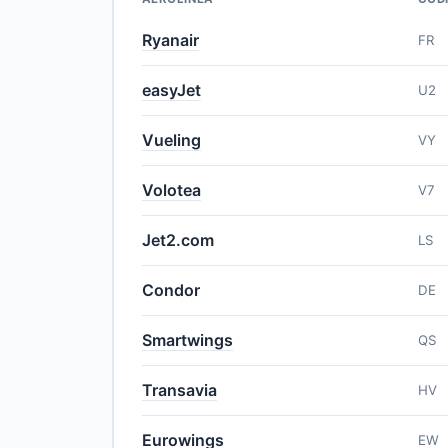
Ryanair
FR
easyJet
U2
Vueling
VY
Volotea
V7
Jet2.com
LS
Condor
DE
Smartwings
QS
Transavia
HV
Eurowings
EW