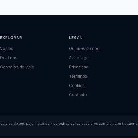
EXPLORAR
LEGAL
Vuelos
Quiénes somos
Destinos
Aviso legal
Consejos de viaje
Privacidad
Términos
Cookies
Contacto
ranquicias de equipaje, horarios y derechos de los pasajeros cambian con frecuenci