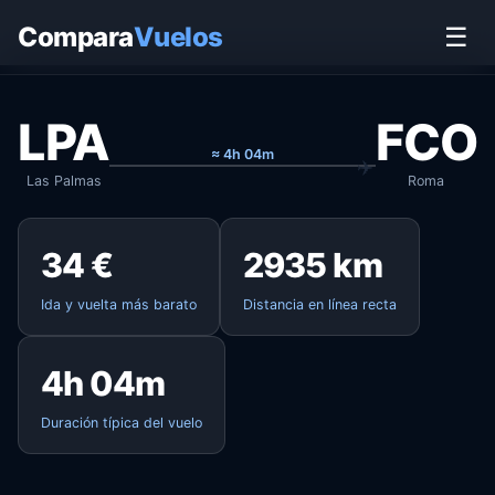
Inicio
›
Vuelos
›
Las Palmas → Roma
Compara
Vuelos
☰
LPA
FCO
≈ 4h 04m
Las Palmas
Roma
34 €
2935 km
Ida y vuelta más barato
Distancia en línea recta
4h 04m
Duración típica del vuelo