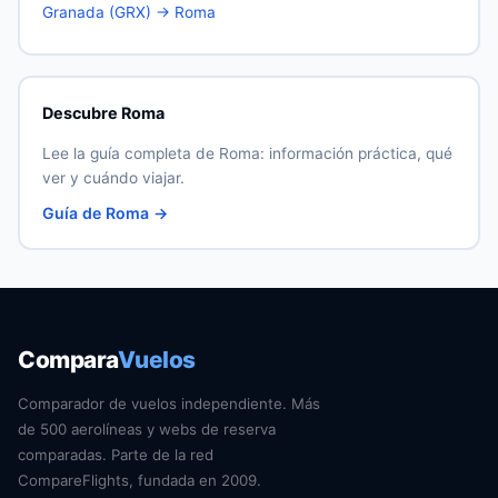
Granada (GRX) → Roma
Descubre Roma
Lee la guía completa de Roma: información práctica, qué
ver y cuándo viajar.
Guía de Roma →
Compara
Vuelos
Comparador de vuelos independiente. Más
de 500 aerolíneas y webs de reserva
comparadas. Parte de la red
CompareFlights, fundada en 2009.