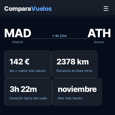
Inicio
›
Vuelos
›
Madrid → Atenas
Compara
Vuelos
☰
MAD
ATH
≈ 3h 22m
Madrid
Atenas
142 €
2378 km
Ida y vuelta más barato
Distancia en línea recta
3h 22m
noviembre
Duración típica del vuelo
Mes más barato