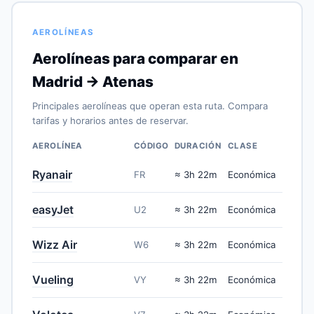
AEROLÍNEAS
Aerolíneas para comparar en
Madrid → Atenas
Principales aerolíneas que operan esta ruta. Compara
tarifas y horarios antes de reservar.
AEROLÍNEA
CÓDIGO
DURACIÓN
CLASE
Ryanair
FR
≈ 3h 22m
Económica
easyJet
U2
≈ 3h 22m
Económica
Wizz Air
W6
≈ 3h 22m
Económica
Vueling
VY
≈ 3h 22m
Económica