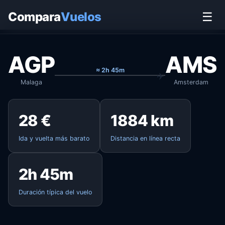
Inicio
›
Vuelos
›
Malaga → Amsterdam
Compara
Vuelos
☰
AGP
AMS
≈ 2h 45m
Malaga
Amsterdam
28 €
1884 km
Ida y vuelta más barato
Distancia en línea recta
2h 45m
Duración típica del vuelo