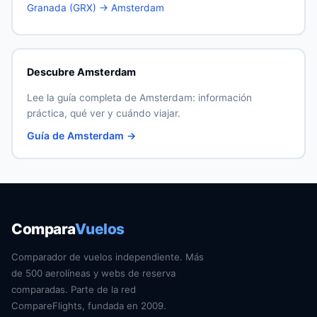
Granada (GRX) → Amsterdam
Descubre Amsterdam
Lee la guía completa de Amsterdam: información
práctica, qué ver y cuándo viajar.
Guía de Amsterdam →
Compara
Vuelos
Comparador de vuelos independiente. Más
de 500 aerolíneas y webs de reserva
comparadas. Parte de la red
CompareFlights, fundada en 2009.