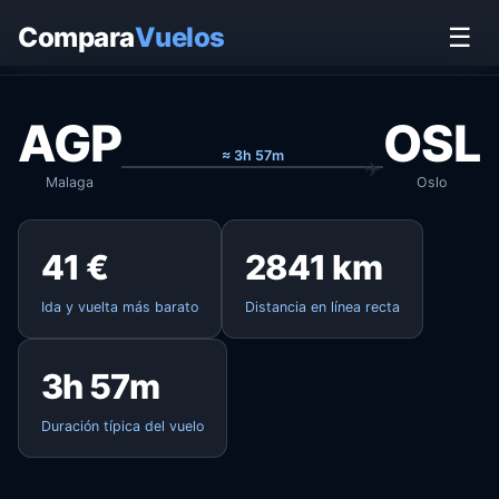
Inicio
›
Vuelos
›
Malaga → Oslo
Compara
Vuelos
☰
AGP
OSL
≈ 3h 57m
Malaga
Oslo
41 €
2841 km
Ida y vuelta más barato
Distancia en línea recta
3h 57m
Duración típica del vuelo