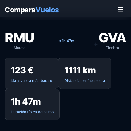
Inicio
›
Vuelos
›
Murcia → Ginebra
Compara
Vuelos
☰
RMU
GVA
≈ 1h 47m
Murcia
Ginebra
123 €
1111 km
Ida y vuelta más barato
Distancia en línea recta
1h 47m
Duración típica del vuelo