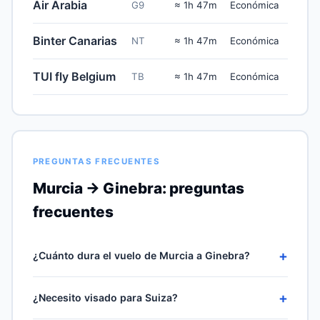
Air Arabia
G9
≈ 1h 47m
Económica
Binter Canarias
NT
≈ 1h 47m
Económica
TUI fly Belgium
TB
≈ 1h 47m
Económica
PREGUNTAS FRECUENTES
Murcia → Ginebra: preguntas
frecuentes
+
¿Cuánto dura el vuelo de Murcia a Ginebra?
Un vuelo sin escalas RMU–GVA cubriría los 1111 km en
+
¿Necesito visado para Suiza?
línea recta en unas 1h 47m de crucero, más 30-60
minutos de rodaje, ascenso y descenso. Las rutas más