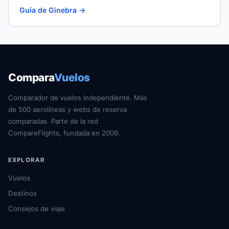
Guía de Ginebra →
Compara
Vuelos
Comparador de vuelos independiente. Más
de 500 aerolíneas y webs de reserva
comparadas. Parte de la red
CompareFlights, fundada en 2009.
EXPLORAR
Vuelos
Destinos
Consejos de viaje