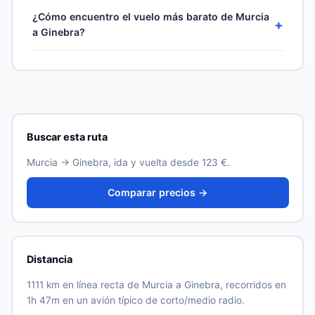
Los ciudadanos de la Unión Europea viajan sin visado
largas suelen tener una escala — comprueba la
¿Cómo encuentro el vuelo más barato de Murcia
dentro del espacio Schengen. Para destinos fuera de la
+
disponibilidad de vuelos directos y la duración total en
a Ginebra?
UE, consulta los requisitos de entrada en
los resultados en directo.
exteriores.gob.es antes de reservar. La autorización
Compara los precios de más de 500 aerolíneas y
ETIAS se aplicará a algunos destinos cuando entre en
agencias en una sola búsqueda, mantén fechas
vigor.
flexibles y elige una salida entre semana. En esta ruta
los precios suben mucho en las dos semanas previas a
la salida.
Buscar esta ruta
Murcia → Ginebra, ida y vuelta desde 123 €.
Comparar precios →
Distancia
1111 km en línea recta de Murcia a Ginebra, recorridos en
1h 47m en un avión típico de corto/medio radio.