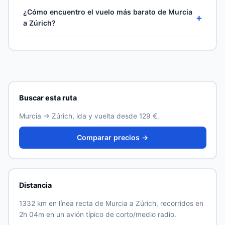
Los ciudadanos de la Unión Europea viajan sin visado
largas suelen tener una escala — comprueba la
¿Cómo encuentro el vuelo más barato de Murcia
dentro del espacio Schengen. Para destinos fuera de la
+
disponibilidad de vuelos directos y la duración total en
a Zúrich?
UE, consulta los requisitos de entrada en
los resultados en directo.
exteriores.gob.es antes de reservar. La autorización
Compara los precios de más de 500 aerolíneas y
ETIAS se aplicará a algunos destinos cuando entre en
agencias en una sola búsqueda, mantén fechas
vigor.
flexibles y elige una salida entre semana. En esta ruta
los precios suben mucho en las dos semanas previas a
la salida.
Buscar esta ruta
Murcia → Zúrich, ida y vuelta desde 129 €.
Comparar precios →
Distancia
1332 km en línea recta de Murcia a Zúrich, recorridos en
2h 04m en un avión típico de corto/medio radio.