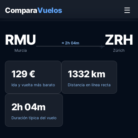
Inicio
›
Vuelos
›
Murcia → Zúrich
Compara
Vuelos
☰
RMU
ZRH
≈ 2h 04m
Murcia
Zúrich
129 €
1332 km
Ida y vuelta más barato
Distancia en línea recta
2h 04m
Duración típica del vuelo