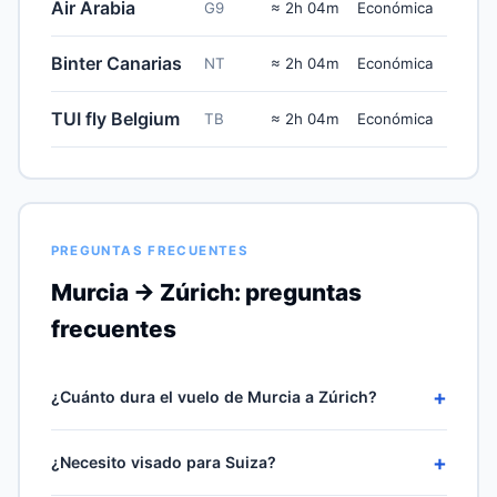
Air Arabia
G9
≈ 2h 04m
Económica
Binter Canarias
NT
≈ 2h 04m
Económica
TUI fly Belgium
TB
≈ 2h 04m
Económica
PREGUNTAS FRECUENTES
Murcia → Zúrich: preguntas
frecuentes
+
¿Cuánto dura el vuelo de Murcia a Zúrich?
Un vuelo sin escalas RMU–ZRH cubriría los 1332 km en
+
¿Necesito visado para Suiza?
línea recta en unas 2h 04m de crucero, más 30-60
minutos de rodaje, ascenso y descenso. Las rutas más