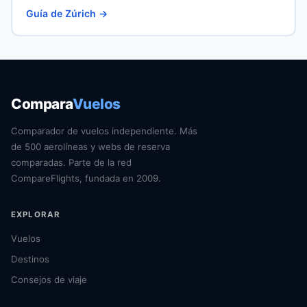
Guía de Zúrich →
Compara
Vuelos
Comparador de vuelos independiente. Más
de 500 aerolíneas y webs de reserva
comparadas. Parte de la red
CompareFlights, fundada en 2009.
EXPLORAR
Vuelos
Destinos
Consejos de viaje