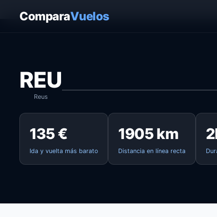
Inicio
›
Vuelos
›
Reus → Lanzarote
Compara
Vuelos
REU
Reus
135 €
1905 km
2
Ida y vuelta más barato
Distancia en línea recta
Dur