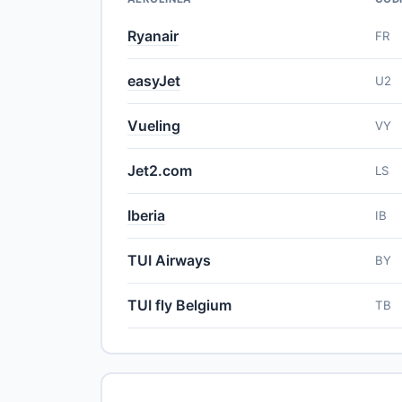
Ryanair
FR
easyJet
U2
Vueling
VY
Jet2.com
LS
Iberia
IB
TUI Airways
BY
TUI fly Belgium
TB