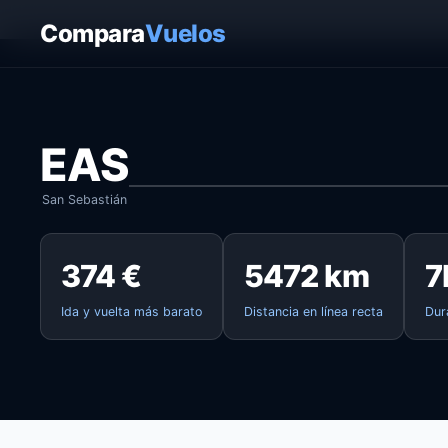
Inicio
›
Vuelos
›
San Sebastián → Boston
Compara
Vuelos
EAS
San Sebastián
374 €
5472 km
7
Ida y vuelta más barato
Distancia en línea recta
Dur