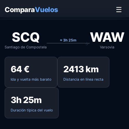
Inicio
›
Vuelos
›
Santiago de Compostela → Varsovia
Compara
Vuelos
☰
SCQ
WAW
≈ 3h 25m
Santiago de Compostela
Varsovia
64 €
2413 km
Ida y vuelta más barato
Distancia en línea recta
3h 25m
Duración típica del vuelo