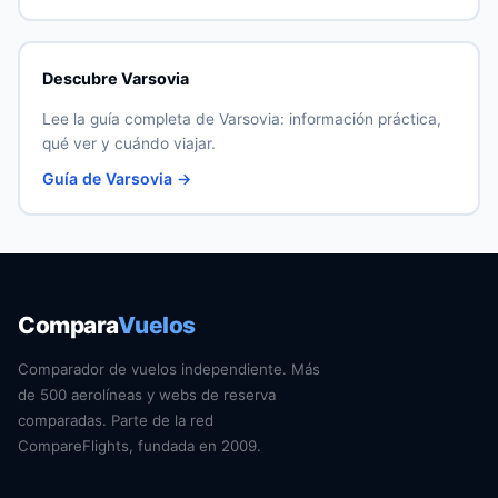
Descubre Varsovia
Lee la guía completa de Varsovia: información práctica,
qué ver y cuándo viajar.
Guía de Varsovia →
Compara
Vuelos
Comparador de vuelos independiente. Más
de 500 aerolíneas y webs de reserva
comparadas. Parte de la red
CompareFlights, fundada en 2009.