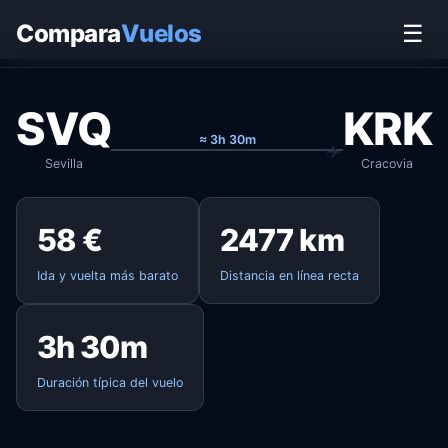
Inicio
›
Vuelos
›
Sevilla → Cracovia
Compara
Vuelos
☰
SVQ
KRK
≈ 3h 30m
Sevilla
Cracovia
58 €
2477 km
Ida y vuelta más barato
Distancia en línea recta
3h 30m
Duración típica del vuelo