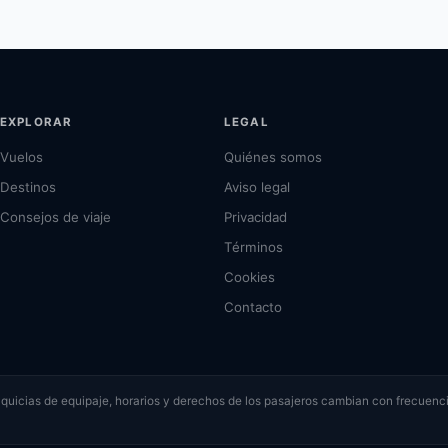
EXPLORAR
LEGAL
Vuelos
Quiénes somos
Destinos
Aviso legal
Consejos de viaje
Privacidad
Términos
Cookies
Contacto
ranquicias de equipaje, horarios y derechos de los pasajeros cambian con frecuenci