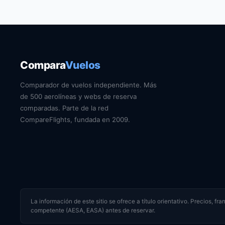
Compara
Vuelos
Comparador de vuelos independiente. Más
de 500 aerolíneas y webs de reserva
comparadas. Parte de la red
CompareFlights, fundada en 2009.
La información de este sitio se ofrece a título orientativo. Precios, f
competente (AESA, EASA) antes de reservar.