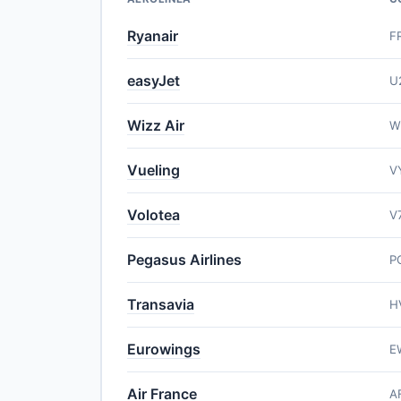
Ryanair
F
easyJet
U
Wizz Air
W
Vueling
V
Volotea
V
Pegasus Airlines
P
Transavia
H
Eurowings
E
Air France
A