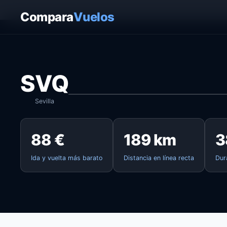
Inicio
›
Vuelos
›
Sevilla → Faro
Compara
Vuelos
SVQ
Sevilla
88 €
189 km
3
Ida y vuelta más barato
Distancia en línea recta
Dur