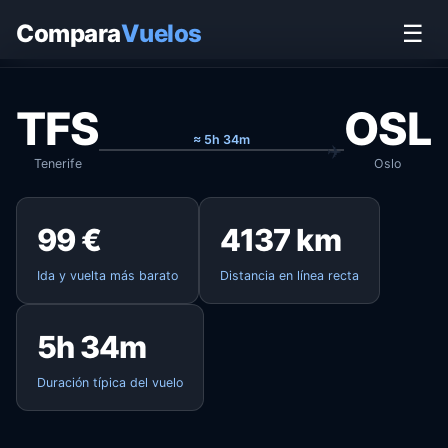
Inicio
›
Vuelos
›
Tenerife → Oslo
Compara
Vuelos
☰
TFS
OSL
≈ 5h 34m
Tenerife
Oslo
99 €
4137 km
Ida y vuelta más barato
Distancia en línea recta
5h 34m
Duración típica del vuelo