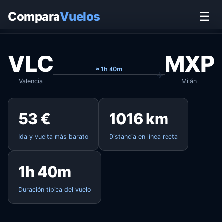
Inicio
›
Vuelos
›
Valencia → Milán
Compara
Vuelos
☰
VLC
MXP
≈ 1h 40m
Valencia
Milán
53 €
1016 km
Ida y vuelta más barato
Distancia en línea recta
1h 40m
Duración típica del vuelo