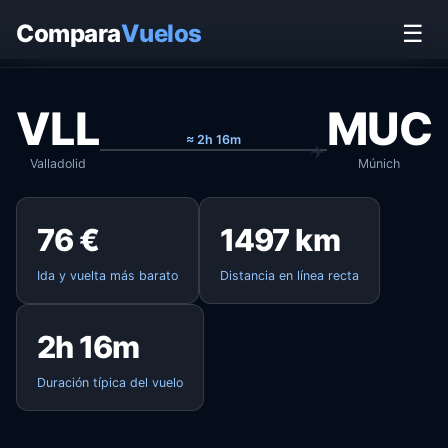
Inicio
›
Vuelos
›
Valladolid → Múnich
Compara
Vuelos
☰
VLL
MUC
≈ 2h 16m
Valladolid
Múnich
76 €
1497 km
Ida y vuelta más barato
Distancia en línea recta
2h 16m
Duración típica del vuelo