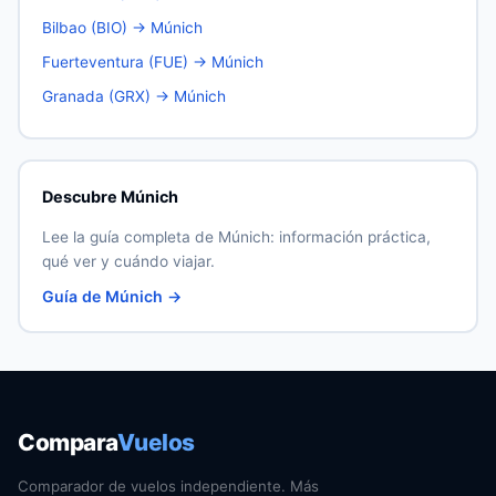
Bilbao (BIO) → Múnich
Fuerteventura (FUE) → Múnich
Granada (GRX) → Múnich
Descubre Múnich
Lee la guía completa de Múnich: información práctica,
qué ver y cuándo viajar.
Guía de Múnich →
Compara
Vuelos
Comparador de vuelos independiente. Más