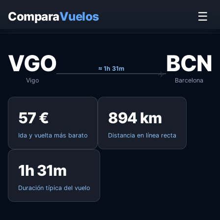
Inicio
›
Vuelos
›
Vigo → Barcelona
Compara
Vuelos
☰
VGO
BCN
≈ 1h 31m
Vigo
Barcelona
57 €
894 km
Ida y vuelta más barato
Distancia en línea recta
1h 31m
Duración típica del vuelo