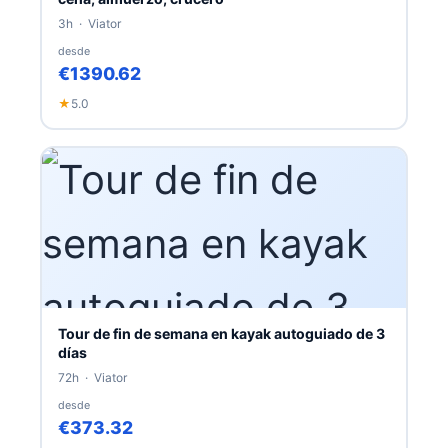
3h · Viator
desde
€1390.62
★
5.0
Tour de fin de semana en kayak autoguiado de 3
días
72h · Viator
desde
€373.32