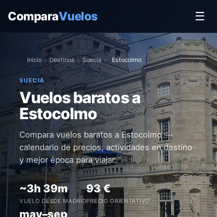
Compara
Vuelos
☰
Inicio
›
Destinos
›
Suecia
›
Estocolmo
SUECIA
Vuelos baratos a
Estocolmo
Compara vuelos baratos a Estocolmo —
calendario de precios, actividades en destino
y mejor época para viajar.
~3h 39m
93 €
VUELO DESDE MADRID
PRECIO ORIENTATIVO
may–sep