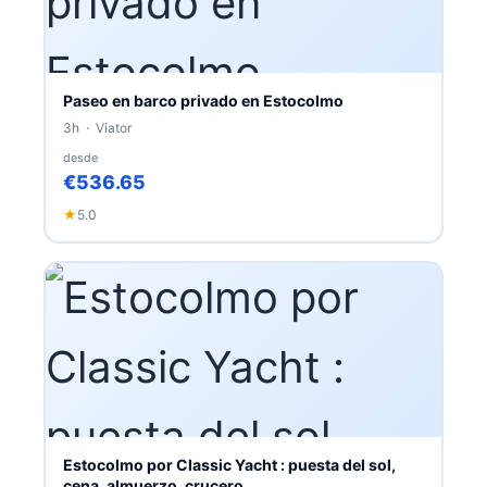
Paseo en barco privado en Estocolmo
3h · Viator
desde
€536.65
★
5.0
Estocolmo por Classic Yacht : puesta del sol,
cena, almuerzo, crucero