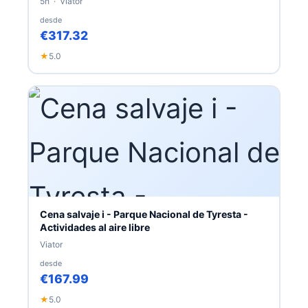
5h · Viator
desde
€317.32
★
5.0
Cena salvaje i - Parque Nacional de Tyresta -
Actividades al aire libre
Viator
desde
€167.99
★
5.0