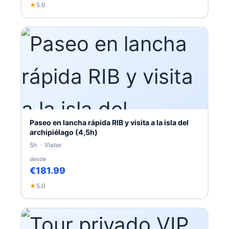
★
5.0
Paseo en lancha rápida RIB y visita a la isla del
archipiélago (4,5h)
5h · Viator
desde
€181.99
★
5.0