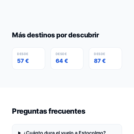
Más destinos por descubrir
Barcelona
Madrid
Sevilla
España
España
España
DESDE
DESDE
DESDE
57 €
64 €
87 €
Preguntas frecuentes
¿Cuánto dura el vuelo a Estocolmo?