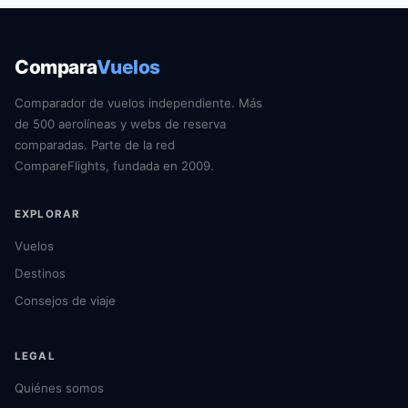
Compara
Vuelos
Comparador de vuelos independiente. Más
de 500 aerolíneas y webs de reserva
comparadas. Parte de la red
CompareFlights, fundada en 2009.
EXPLORAR
Vuelos
Destinos
Consejos de viaje
LEGAL
Quiénes somos