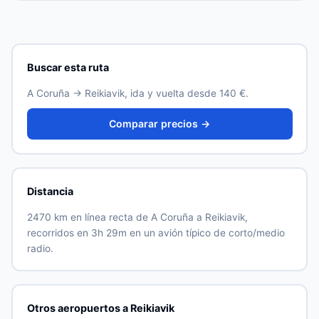
agencias en una sola búsqueda, mantén fechas
vigor.
flexibles y elige una salida entre semana. En esta ruta
los precios suben mucho en las dos semanas previas a
la salida.
Buscar esta ruta
A Coruña → Reikiavik, ida y vuelta desde 140 €.
Comparar precios →
Distancia
2470 km en línea recta de A Coruña a Reikiavik,
recorridos en 3h 29m en un avión típico de corto/medio
radio.
Otros aeropuertos a Reikiavik