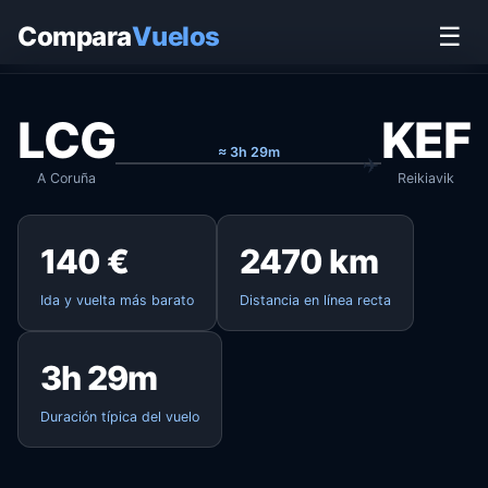
Inicio
›
Vuelos
›
A Coruña → Reikiavik
Compara
Vuelos
☰
LCG
KEF
≈ 3h 29m
A Coruña
Reikiavik
140 €
2470 km
Ida y vuelta más barato
Distancia en línea recta
3h 29m
Duración típica del vuelo