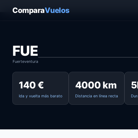
Inicio
›
Vuelos
›
Fuerteventura → Reikiavik
Compara
Vuelos
FUE
Fuerteventura
140 €
4000 km
5
Ida y vuelta más barato
Distancia en línea recta
Dur