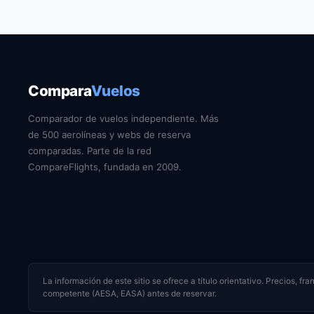
Compara
Vuelos
Comparador de vuelos independiente. Más
de 500 aerolíneas y webs de reserva
comparadas. Parte de la red
CompareFlights, fundada en 2009.
La información de este sitio se ofrece a título orientativo. Precios, f
competente (AESA, EASA) antes de reservar.