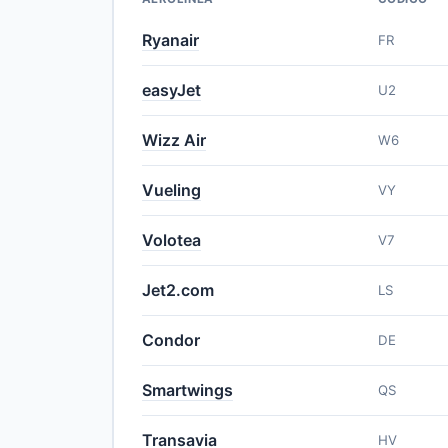
Ryanair
FR
easyJet
U2
Wizz Air
W6
Vueling
VY
Volotea
V7
Jet2.com
LS
Condor
DE
Smartwings
QS
Transavia
HV