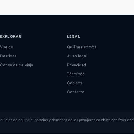
EXPLORAR
LEGAL
Vuelos
Quiénes somos
Destinos
Aviso legal
Consejos de viaje
Privacidad
Términos
Cookies
Contacto
ranquicias de equipaje, horarios y derechos de los pasajeros cambian con frecuenci