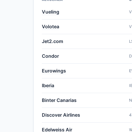
Vueling
V
Volotea
V
Jet2.com
L
Condor
D
Eurowings
E
Iberia
I
Binter Canarias
N
Discover Airlines
4
Edelweiss Air