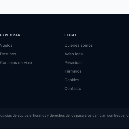
EXPLORAR
LEGAL
Vuelos
Quiénes somos
Destinos
Aviso legal
Consejos de viaje
Privacidad
Términos
Cookies
Contacto
ranquicias de equipaje, horarios y derechos de los pasajeros cambian con frecuenci