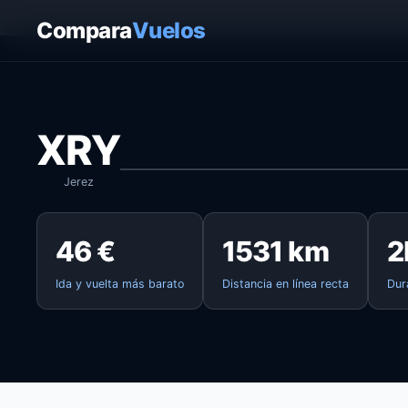
Inicio
›
Vuelos
›
Jerez → París
Compara
Vuelos
XRY
Jerez
46 €
1531 km
2
Ida y vuelta más barato
Distancia en línea recta
Dur