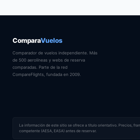
Compara
Vuelos
Comparador de vuelos independiente. Más
de 500 aerolíneas y webs de reserva
comparadas. Parte de la red
CompareFlights, fundada en 2009.
La información de este sitio se ofrece a título orientativo. Precios, f
competente (AESA, EASA) antes de reservar.