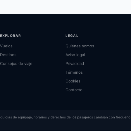
EXPLORAR
LEGAL
Vuelos
Quiénes somos
Destinos
Aviso legal
Consejos de viaje
Privacidad
Términos
Cookies
Contacto
ranquicias de equipaje, horarios y derechos de los pasajeros cambian con frecuenci