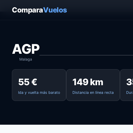
Inicio
›
Vuelos
›
Malaga → Sevilla
Compara
Vuelos
AGP
Malaga
55 €
149 km
3
Ida y vuelta más barato
Distancia en línea recta
Dur