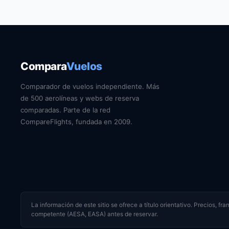
Compara
Vuelos
Comparador de vuelos independiente. Más
de 500 aerolíneas y webs de reserva
comparadas. Parte de la red
CompareFlights, fundada en 2009.
La información de este sitio se ofrece a título orientativo. Precios, f
competente (AESA, EASA) antes de reservar.