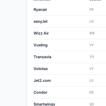
Ryanair
FR
easyJet
U2
Wizz Air
W6
Vueling
VY
Transavia
TO
Volotea
V7
Jet2.com
LS
Condor
DE
Smartwings
QS