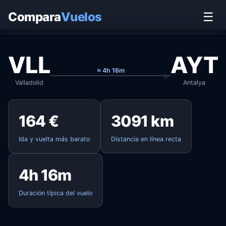
Inicio
›
Vuelos
›
Valladolid → Antalya
Compara
Vuelos
☰
VLL
AYT
≈ 4h 16m
Valladolid
Antalya
164 €
3091 km
Ida y vuelta más barato
Distancia en línea recta
4h 16m
Duración típica del vuelo