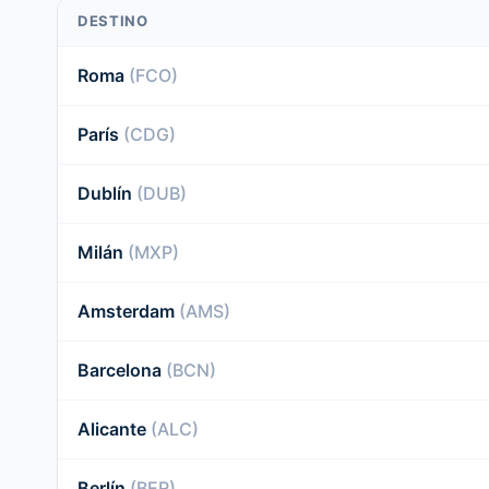
DESTINO
Roma
(FCO)
París
(CDG)
Dublín
(DUB)
Milán
(MXP)
Amsterdam
(AMS)
Barcelona
(BCN)
Alicante
(ALC)
Berlín
(BER)