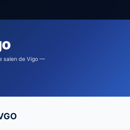
go
e salen de Vigo —
 VGO