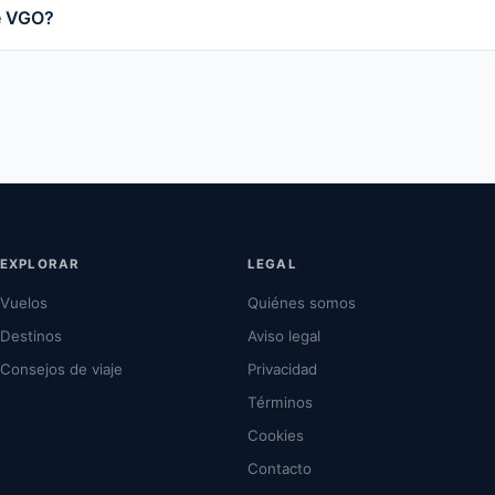
e VGO?
EXPLORAR
LEGAL
Vuelos
Quiénes somos
Destinos
Aviso legal
Consejos de viaje
Privacidad
Términos
Cookies
Contacto