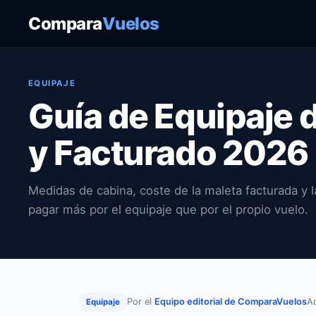
Compara
Vuelos
EQUIPAJE
Guía de Equipaje 
y Facturado 2026
Medidas de cabina, coste de la maleta facturada y l
pagar más por el equipaje que por el propio vuelo.
Por el
Equipo editorial de ComparaVuelos
Ac
Equipaje