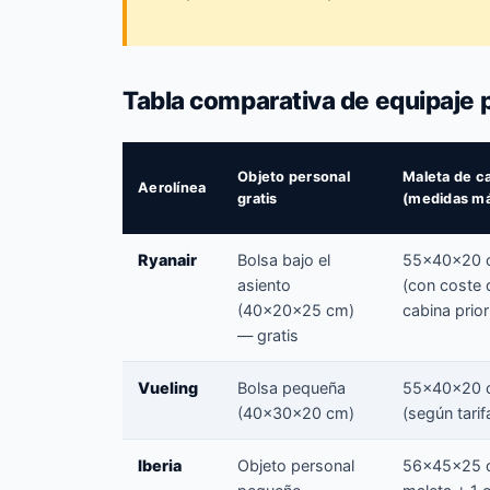
Tabla comparativa de equipaje p
Objeto personal
Maleta de c
Aerolínea
gratis
(medidas má
Ryanair
Bolsa bajo el
55×40×20 
asiento
(con coste 
(40×20×25 cm)
cabina priori
— gratis
Vueling
Bolsa pequeña
55×40×20 
(40×30×20 cm)
(según tarif
Iberia
Objeto personal
56×45×25 