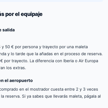
s por el equipaje
e salida
ste de 25 € puede acabar en 90 € por persona y
5 y 50 € por persona y trayecto por una maleta
da y la selección de asiento. Calcula siempre el precio
nda y lo tarde que la añadas en el proceso de reserva.
ínea es realmente la más barata.
€ por trayecto. La diferencia con Iberia o Air Europa
an los extras.
en el aeropuerto
 comprado en el mostrador cuesta entre 2 y 3 veces
a reserva. Si ya sabes que llevarás maleta, págala al