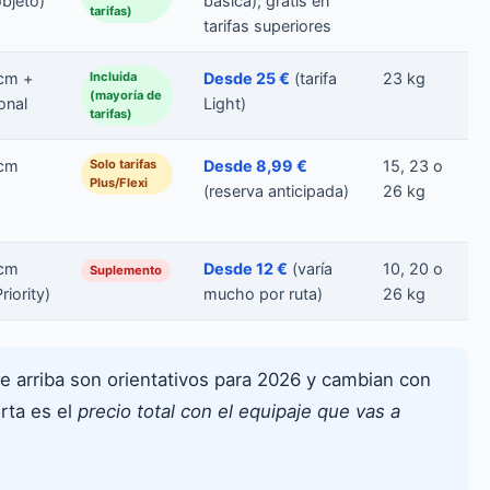
objeto)
básica); gratis en
tarifas)
tarifas superiores
cm +
Incluida
Desde 25 €
(tarifa
23 kg
(mayoría de
onal
Light)
tarifas)
cm
Solo tarifas
Desde 8,99 €
15, 23 o
Plus/Flexi
(reserva anticipada)
26 kg
cm
Desde 12 €
(varía
10, 20 o
Suplemento
iority)
mucho por ruta)
26 kg
e arriba son orientativos para 2026 y cambian con
rta es el
precio total con el equipaje que vas a