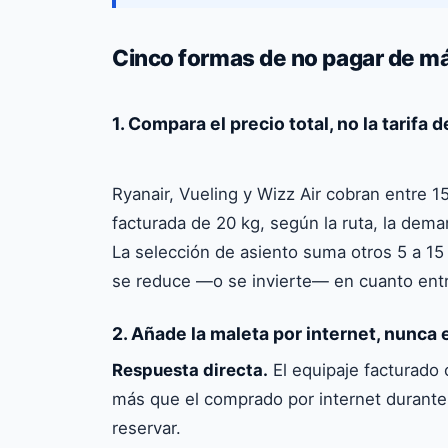
Cinco formas de no pagar de má
1. Compara el precio total, no la tarifa d
Respuesta directa.
Una tarifa de bajo co
Ryanair, Vueling y Wizz Air cobran entre 1
trayecto una vez añadida la maleta factura
facturada de 20 kg, según la ruta, la dema
«todo incluido» antes de decidir qué aerol
La selección de asiento suma otros 5 a 15 
se reduce —o se invierte— en cuanto entr
2. Añade la maleta por internet, nunca 
Respuesta directa.
El equipaje facturado
más que el comprado por internet durante l
reservar.