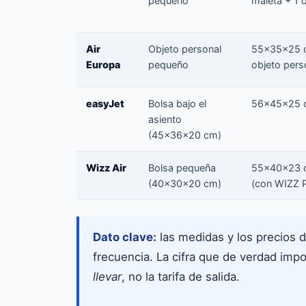
pequeño
maleta + 1 
Air
Objeto personal
55×35×25 
Europa
pequeño
objeto pers
easyJet
Bolsa bajo el
56×45×25 
asiento
(45×36×20 cm)
Wizz Air
Bolsa pequeña
55×40×23 
(40×30×20 cm)
(con WIZZ Pr
Dato clave:
las medidas y los precios d
frecuencia. La cifra que de verdad impo
llevar
, no la tarifa de salida.