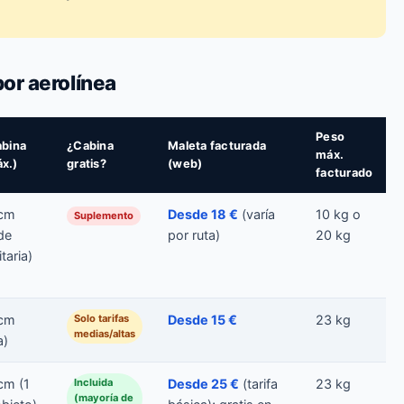
or aerolínea
Peso
abina
¿Cabina
Maleta facturada
máx.
x.)
gratis?
(web)
facturado
cm
Desde 18 €
(varía
10 kg o
Suplemento
de
por ruta)
20 kg
taria)
cm
Solo tarifas
Desde 15 €
23 kg
medias/altas
a)
cm (1
Incluida
Desde 25 €
(tarifa
23 kg
(mayoría de