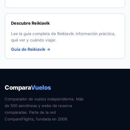
Descubre Reikiavik
Lee la guía completa de Reikiavik: información práctica,
qué ver y cuándo viajar.
Guía de Reikiavik →
Compara
Vuelos
Comparador de vuelos independiente. Más
de 500 aerolíneas y webs de reserva
comparadas. Parte de la red
CompareFlights, fundada en 2009.